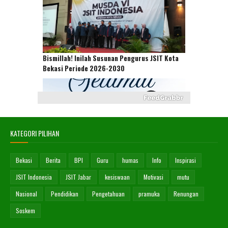
Bismillah! Inilah Susunan Pengurus JSIT Kota
Bekasi Periode 2026-2030
KATEGORI PILIHAN
Suparto Ajak Kolaborasi, Siap Emban Amanah
Ketua JSIT Kota Bekasi
Bekasi
Berita
BPI
Guru
humas
Info
Inspirasi
JSIT Indonesia
JSIT Jabar
kesiswaan
Motivasi
mutu
Nasional
Pendidikan
Pengetahuan
pramuka
Renungan
Soskem