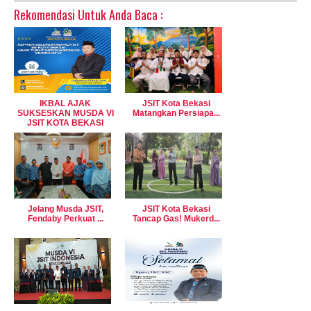
Rekomendasi Untuk Anda Baca :
IKBAL AJAK
JSIT Kota Bekasi
SUKSESKAN MUSDA VI
Matangkan Persiapa...
JSIT KOTA BEKASI
Jelang Musda JSIT,
JSIT Kota Bekasi
Fendaby Perkuat ...
Tancap Gas! Mukerd...