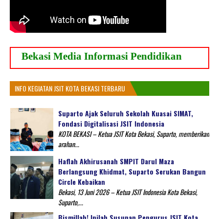
B
e
k
a
s
i
M
e
d
i
a
I
n
f
o
r
m
a
s
i
P
e
n
d
i
d
i
k
a
n
INFO KEGIATAN JSIT KOTA BEKASI TERBARU
Suparto Ajak Seluruh Sekolah Kuasai SIMAT,
Fondasi Digitalisasi JSIT Indonesia
KOTA BEKASI – Ketua JSIT Kota Bekasi, Suparto, memberikan
arahan...
Haflah Akhirusanah SMPIT Darul Maza
Berlangsung Khidmat, Suparto Serukan Bangun
Circle Kebaikan
Bekasi, 13 Juni 2026 – Ketua JSIT Indonesia Kota Bekasi,
Suparto,...
Bismillah! Inilah Susunan Pengurus JSIT Kota